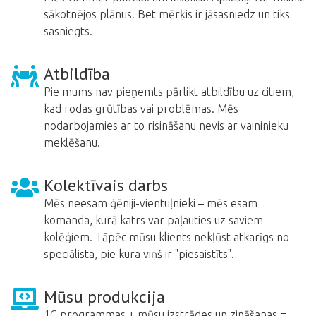
sākotnējos plānus. Bet mērķis ir jāsasniedz un tiks
sasniegts.
Atbildība
Pie mums nav pieņemts pārlikt atbildību uz citiem,
kad rodas grūtības vai problēmas. Mēs
nodarbojamies ar to risināšanu nevis ar vaininieku
meklēšanu.
Kolektīvais darbs
Mēs neesam ģēniji-vientuļnieki – mēs esam
komanda, kurā katrs var paļauties uz saviem
kolēģiem. Tāpēc mūsu klients nekļūst atkarīgs no
speciālista, pie kura viņš ir "piesaistīts".
Mūsu produkcija
1C programmas + mūsu izstrādes un zināšanas =