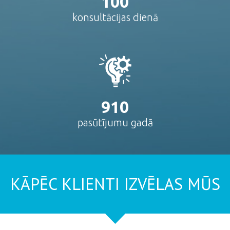
100
konsultācijas dienā
910
pasūtījumu gadā
KĀPĒC KLIENTI IZVĒLAS MŪS