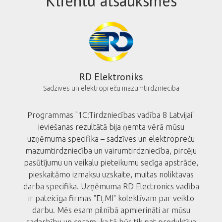
Klientu atsauksmes
RD Elektroniks
ijas
Sadzīves un elektropreču mazumtirdzniecība
u
Programmas "1C:Tirdzniecības vadība 8 Latvijai"
1C
ieviešanas rezultātā bija ņemta vērā mūsu
Mēs
u
uzņēmuma specifika – sadzīves un elektropreču
pakal
aites
mazumtirdzniecība un vairumtirdzniecība, pircēju
"1C" a
ipisku
pasūtījumu un veikalu pieteikumu secīga apstrāde,
tel
gto
pieskaitāmo izmaksu uzskaite, muitas noliktavas
prof
datu
darba specifika. Uzņēmuma RD Electronics vadība
vei
ūvētās,
ir pateicīga firmas "EĻMI" kolektīvam par veikto
MI
darbu. Mēs esam pilnībā apmierināti ar mūsu