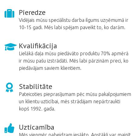
Pieredze
Vidējais mūsu speciālistu darba ilgums uzņēmumā ir
10-15 gadi. Mēs labi spējam paveikt to, ko darām.
Kvalifikācija
Lielākā daļa mūsu piedāvāto produktu 70% apmērā
ir mūsu pašu izstrādāti. Mēs labi pārzinām preci, ko
piedāvājam saviem klientiem.
Stabilitāte
Pateicoties pieprasījumam pēc mūsu pakalpojumiem
un klientu uzticībai, mēs strādājam nepārtraukti
kopš 1992. gada.
Uzticamība
Mēs vienmēr pabeidzam iesākto. Apstākļi var mainīt