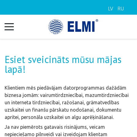
LV
RU
Esiet sveicināts mūsu mājas
lapā!
Klientiem mēs piedāvājam datorprogrammas dažādām
biznesa jomām: vairumtirdzniecībai, mazumtirdzniecībai
un interneta tirdzniecībai, ražošanai, grāmatvedības
uzskaitei un finanšu pārskatu nodošanai, dokumentu
apritei, personāla uzskaitei un algu aprēķināšanai.
Ja nav piemērots gatavais risinājums, veicam
nepieciešamo pilnveidi vai izveidojam klientam