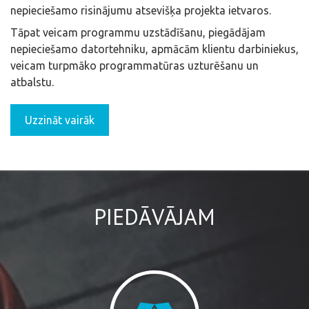
nepieciešamo risinājumu atsevišķa projekta ietvaros.
Tāpat veicam programmu uzstādīšanu, piegādājam
nepieciešamo datortehniku, apmācām klientu darbiniekus,
veicam turpmāko programmatūras uzturēšanu un
atbalstu.
Uzzināt vairāk
PIEDĀVĀJAM