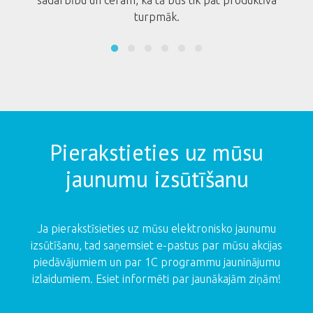
ifiku.
sadarbību un ceram, ka tā būs tik pat produktīva
turpmāk.
Pierakstieties uz mūsu
jaunumu izsūtīšanu
Ja pierakstīsieties uz mūsu elektronisko jaunumu
izsūtīšanu, tad saņemsiet e-pastus par mūsu akcijas
piedāvājumiem un par 1C programmu jauninājumu
izlaidumiem. Esiet informēti par jaunākajām ziņām!