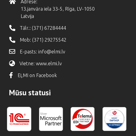
Adrese:
13.janvāra iela 33-5, Rīga, LV-1050
Latvija
Tālr.:
(371) 67284444
Mob:
(371) 29275542
E-pasts:
info@elmi.lv
Vietne:
www.elmi.lv
EĻMI on Facebook
Mūsu statusi