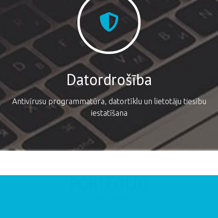
Datordrošība
Antivīrusu programmatūra, datortīklu un lietotāju tiesību
iestatīšana
PORTFOLIO
Mūsu darbi