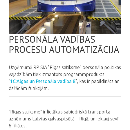
PERSONĀLA VADĪBAS
PROCESU AUTOMATIZĀCIJA
Uzņēmumā RP SIA "Rīgas satiksme" personāla politikas
vajadzībām tiek izmantots programmprodukts
"
1С:Algas un Personāla vadība 8
", kas ir papildināts ar
dažādām funkcijām.
"Rīgas satiksme" ir lielākais sabiedriskā transporta
uzņēmums Latvijas galvaspilsētā – Rīgā, un iekļauj sevī
6 filiāles.