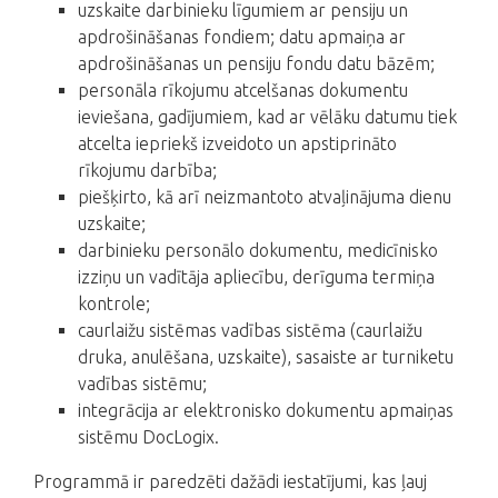
uzskaite darbinieku līgumiem ar pensiju un
apdrošināšanas fondiem; datu apmaiņa ar
apdrošināšanas un pensiju fondu datu bāzēm;
personāla rīkojumu atcelšanas dokumentu
ieviešana, gadījumiem, kad ar vēlāku datumu tiek
atcelta iepriekš izveidoto un apstiprināto
rīkojumu darbība;
piešķirto, kā arī neizmantoto atvaļinājuma dienu
uzskaite;
darbinieku personālo dokumentu, medicīnisko
izziņu un vadītāja apliecību, derīguma termiņa
kontrole;
caurlaižu sistēmas vadības sistēma (caurlaižu
druka, anulēšana, uzskaite), sasaiste ar turniketu
vadības sistēmu;
integrācija ar elektronisko dokumentu apmaiņas
sistēmu DocLogix.
Programmā ir paredzēti dažādi iestatījumi, kas ļauj