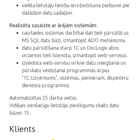
veikta lietotāju tiesību ierobežošana piekļuvei pie
dažādām datu sadaļām.
Realizēta sasaiste ar ārējām sistēmām:
caurlaides sistēmas darbībai dati tiek pārsūtīti uz
MS SQL datu bāzi, izmantojot ADO mehānismu.
datu pārsūtīšana starp 1C un DocLogix abos
virzienos tiek īstenota, izmantojot web-servisus.
izveidota web-servisu virkne datu sniegšanai un
pārskatu veidošanai programmās ārpus
"1C:Uzņēmums", sistēmas, piemēram, dispečeru
dienesta programmā.
Automatizētas 25 darba vietas.
Vidējais vienlaicīgu lietotāju pieslēgumu skaits datu
bāzei: 15.
Klients