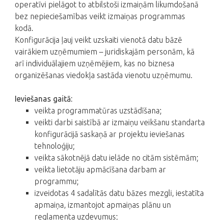
operatīvi pielāgot to atbilstoši izmaiņām likumdošanā
bez nepieciešamības veikt izmaiņas programmas
kodā.
Konfigurācija ļauj veikt uzskaiti vienotā datu bāzē
vairākiem uzņēmumiem – juridiskajām personām, kā
arī individuālajiem uzņēmējiem, kas no biznesa
organizēšanas viedokļa sastāda vienotu uzņēmumu.
Ieviešanas gaitā
:
veikta programmatūras uzstādīšana;
veikti darbi saistībā ar izmaiņu veikšanu standarta
konfigurācijā saskaņā ar projektu ieviešanas
tehnoloģiju;
veikta sākotnējā datu ielāde no citām sistēmām;
veikta lietotāju apmācīšana darbam ar
programmu;
izveidotas 4 sadalītās datu bāzes mezgli, iestatīta
apmaiņa, izmantojot apmaiņas plānu un
reglamenta uzdevumus;