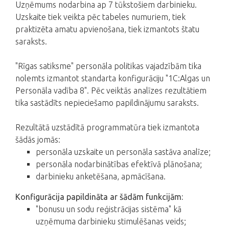
Uzņēmums nodarbina ap 7 tūkstošiem darbinieku.
Uzskaite tiek veikta pēc tabeles numuriem, tiek
praktizēta amatu apvienošana, tiek izmantots štatu
saraksts.
"Rīgas satiksme" personāla politikas vajadzībām tika
nolemts izmantot standarta konfigurāciju "1C:Algas un
Personāla vadība 8". Pēc veiktās analīzes rezultātiem
tika sastādīts nepieciešamo papildinājumu saraksts.
Rezultātā uzstādītā programmatūra tiek izmantota
šādās jomās:
personāla uzskaite un personāla sastāva analīze;
personāla nodarbinātības efektīvā plānošana;
darbinieku anketēšana, apmācīšana.
Konfigurācija papildināta ar šādām funkcijām:
"bonusu un sodu reģistrācijas sistēma" kā
uzņēmuma darbinieku stimulēšanas veids;