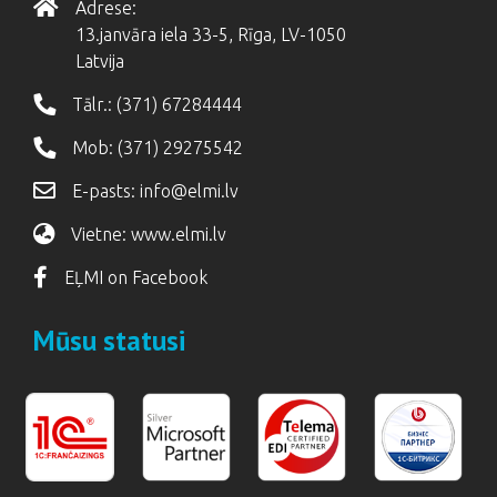
Adrese:
13.janvāra iela 33-5, Rīga, LV-1050
Latvija
Tālr.:
(371) 67284444
Mob:
(371) 29275542
E-pasts:
info@elmi.lv
Vietne:
www.elmi.lv
EĻMI on Facebook
Mūsu statusi