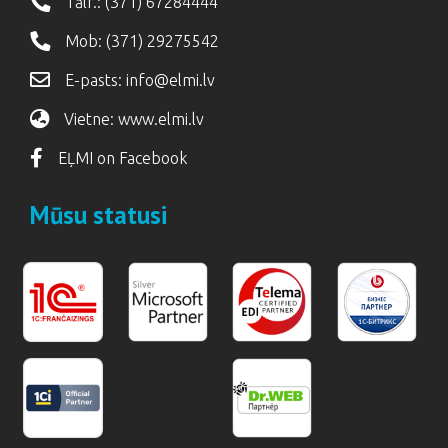
Tālr.:
(371) 67284444
Mob:
(371) 29275542
E-pasts:
info@elmi.lv
Vietne:
www.elmi.lv
EĻMI on Facebook
Mūsu statusi