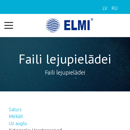
LV
RU
Faili lejupielādei
Faili lejupielādei
Saturs
Mēklēt
Uz augšu