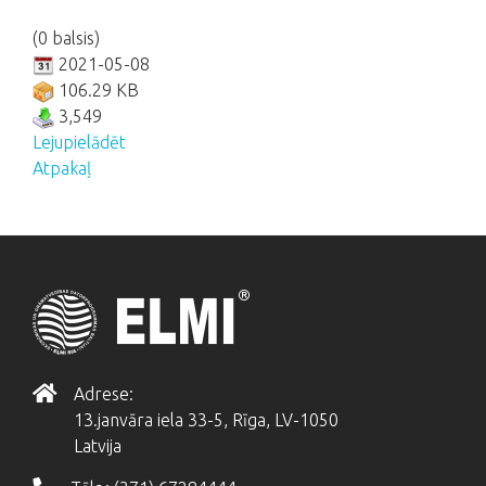
(0 balsis)
2021-05-08
106.29 KB
3,549
Lejupielādēt
Atpakaļ
Adrese:
13.janvāra iela 33-5, Rīga, LV-1050
Latvija