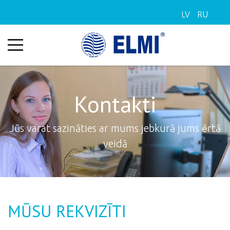
LV
RU
Kontakti
Jūs varat sazināties ar mums jebkurā jums ērtā
veidā
MŪSU REKVIZĪTI