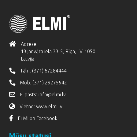
Adrese:
13.janvāra iela 33-5, Rīga, LV-1050
Latvija
Tālr.:
(371) 67284444
Mob:
(371) 29275542
E-pasts:
info@elmi.lv
Vietne:
www.elmi.lv
EĻMI on Facebook
Mūsu statusi