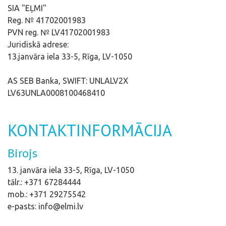
SIA "EĻMI"
Reg. № 41702001983
PVN reg. № LV41702001983
Juridiskā adrese:
13.janvāra iela 33-5, Rīga, LV-1050
AS SEB Banka, SWIFT: UNLALV2X
LV63UNLA0008100468410
KONTAKTINFORMĀCIJA
Birojs
13. janvāra iela 33-5, Rīga, LV-1050
tālr.: +371 67284444
mob.: +371 29275542
e-pasts: info@elmi.lv