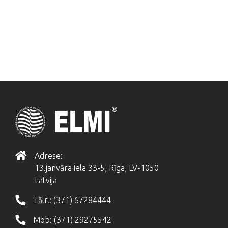
Adrese:
13.janvāra iela 33-5, Rīga, LV-1050
Latvija
Tālr.:
(371) 67284444
Mob:
(371) 29275542