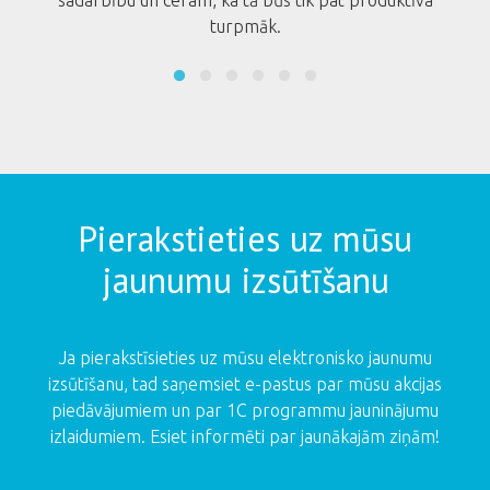
ifiku.
sadarbību un ceram, ka tā būs tik pat produktīva
turpmāk.
Pierakstieties uz mūsu
jaunumu izsūtīšanu
Ja pierakstīsieties uz mūsu elektronisko jaunumu
izsūtīšanu, tad saņemsiet e-pastus par mūsu akcijas
piedāvājumiem un par 1C programmu jauninājumu
izlaidumiem. Esiet informēti par jaunākajām ziņām!