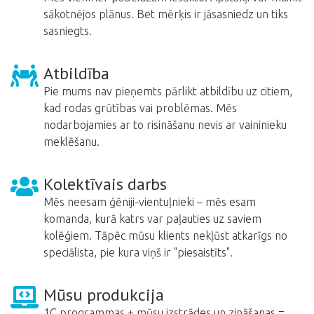
sākotnējos plānus. Bet mērķis ir jāsasniedz un tiks
sasniegts.
Atbildība
Pie mums nav pieņemts pārlikt atbildību uz citiem,
kad rodas grūtības vai problēmas. Mēs
nodarbojamies ar to risināšanu nevis ar vaininieku
meklēšanu.
Kolektīvais darbs
Mēs neesam ģēniji-vientuļnieki – mēs esam
komanda, kurā katrs var paļauties uz saviem
kolēģiem. Tāpēc mūsu klients nekļūst atkarīgs no
speciālista, pie kura viņš ir "piesaistīts".
Mūsu produkcija
1C programmas + mūsu izstrādes un zināšanas =