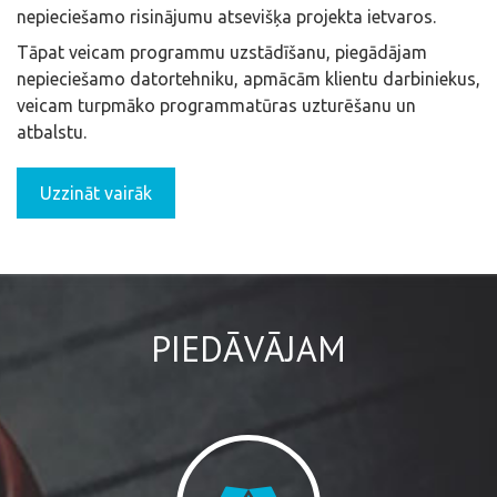
nepieciešamo risinājumu atsevišķa projekta ietvaros.
Tāpat veicam programmu uzstādīšanu, piegādājam
nepieciešamo datortehniku, apmācām klientu darbiniekus,
veicam turpmāko programmatūras uzturēšanu un
atbalstu.
Uzzināt vairāk
PIEDĀVĀJAM