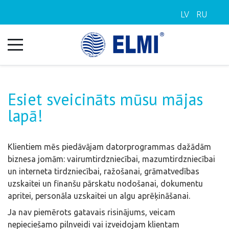
LV
RU
Esiet sveicināts mūsu mājas
lapā!
Klientiem mēs piedāvājam datorprogrammas dažādām
biznesa jomām: vairumtirdzniecībai, mazumtirdzniecībai
un interneta tirdzniecībai, ražošanai, grāmatvedības
uzskaitei un finanšu pārskatu nodošanai, dokumentu
apritei, personāla uzskaitei un algu aprēķināšanai.
Ja nav piemērots gatavais risinājums, veicam
nepieciešamo pilnveidi vai izveidojam klientam