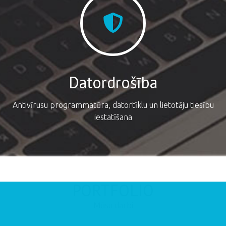
Datordrošība
Antivīrusu programmatūra, datortīklu un lietotāju tiesību
iestatīšana
PORTFOLIO
Mūsu darbi