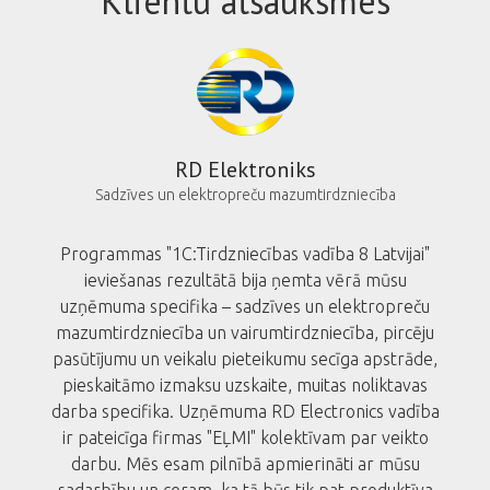
Klientu atsauksmes
RD Elektroniks
ijas
Sadzīves un elektropreču mazumtirdzniecība
u
Programmas "1C:Tirdzniecības vadība 8 Latvijai"
1C
ieviešanas rezultātā bija ņemta vērā mūsu
Mēs
u
uzņēmuma specifika – sadzīves un elektropreču
pakal
aites
mazumtirdzniecība un vairumtirdzniecība, pircēju
"1C" a
ipisku
pasūtījumu un veikalu pieteikumu secīga apstrāde,
tel
gto
pieskaitāmo izmaksu uzskaite, muitas noliktavas
prof
datu
darba specifika. Uzņēmuma RD Electronics vadība
vei
ūvētās,
ir pateicīga firmas "EĻMI" kolektīvam par veikto
MI
darbu. Mēs esam pilnībā apmierināti ar mūsu