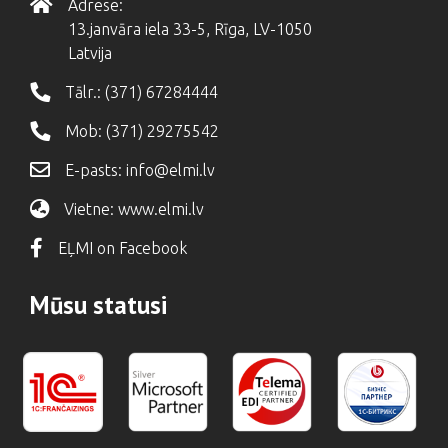
Adrese:
13.janvāra iela 33-5, Rīga, LV-1050
Latvija
Tālr.:
(371) 67284444
Mob:
(371) 29275542
E-pasts:
info@elmi.lv
Vietne:
www.elmi.lv
EĻMI on Facebook
Mūsu statusi