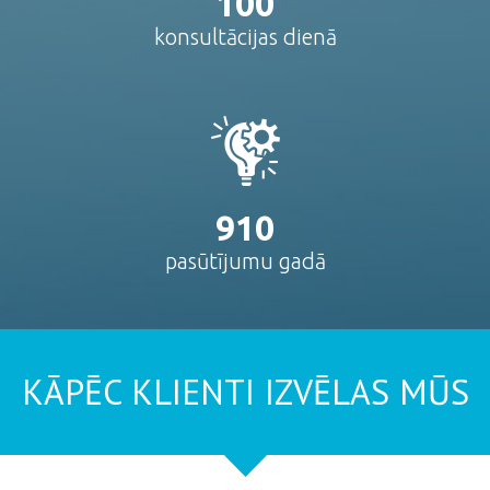
100
konsultācijas dienā
910
pasūtījumu gadā
KĀPĒC KLIENTI IZVĒLAS MŪS