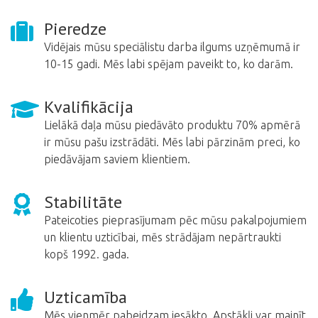
Pieredze
Vidējais mūsu speciālistu darba ilgums uzņēmumā ir
10-15 gadi. Mēs labi spējam paveikt to, ko darām.
Kvalifikācija
Lielākā daļa mūsu piedāvāto produktu 70% apmērā
ir mūsu pašu izstrādāti. Mēs labi pārzinām preci, ko
piedāvājam saviem klientiem.
Stabilitāte
Pateicoties pieprasījumam pēc mūsu pakalpojumiem
un klientu uzticībai, mēs strādājam nepārtraukti
kopš 1992. gada.
Uzticamība
Mēs vienmēr pabeidzam iesākto. Apstākļi var mainīt