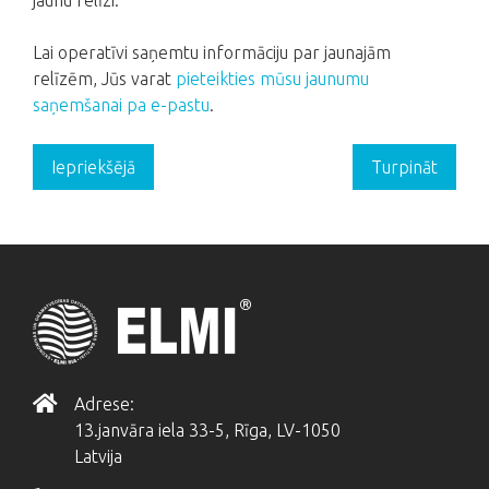
jaunu relīzi.
Lai operatīvi saņemtu informāciju par jaunajām
relīzēm, Jūs varat
pieteikties mūsu jaunumu
saņemšanai pa e-pastu
.
Iepriekšējā
Turpināt
Adrese:
13.janvāra iela 33-5, Rīga, LV-1050
Latvija