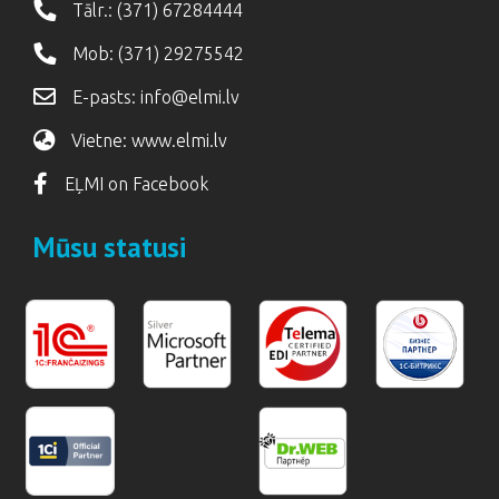
Tālr.:
(371) 67284444
Mob:
(371) 29275542
E-pasts:
info@elmi.lv
Vietne:
www.elmi.lv
EĻMI on Facebook
Mūsu statusi