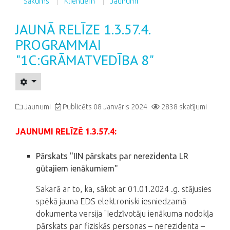
Sākums
Klientiem
Jaunumi
JAUNĀ RELĪZE 1.3.57.4.
PROGRAMMAI
"1C:GRĀMATVEDĪBA 8"
Jaunumi
Publicēts 08 Janvāris 2024
2838 skatījumi
JAUNUMI RELĪZĒ 1.3.57.4:
Pārskats "IIN pārskats par nerezidenta LR
gūtajiem ienākumiem"
Sakarā ar to, ka, sākot ar 01.01.2024 .g. stājusies
spēkā jauna EDS elektroniski iesniedzamā
dokumenta versija "Iedzīvotāju ienākuma nodokļa
pārskats par fiziskās personas – nerezidenta –