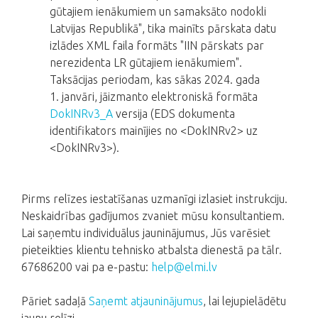
gūtajiem ienākumiem un samaksāto nodokli
Latvijas Republikā", tika mainīts pārskata datu
izlādes XML faila formāts "IIN pārskats par
nerezidenta LR gūtajiem ienākumiem".
Taksācijas periodam, kas sākas 2024. gada
1. janvāri, jāizmanto elektroniskā formāta
DokINRv3_A
versija (EDS dokumenta
identifikators mainījies no <DokINRv2> uz
<DokINRv3>).
Pirms relīzes iestatīšanas uzmanīgi izlasiet instrukciju.
Neskaidrības gadījumos zvaniet mūsu konsultantiem.
Lai saņemtu individuālus jauninājumus, Jūs varēsiet
pieteikties klientu tehnisko atbalsta dienestā pa tālr.
67686200 vai pa e-pastu:
help@elmi.lv
Pāriet sadaļā
Saņemt atjauninājumus
, lai lejupielādētu