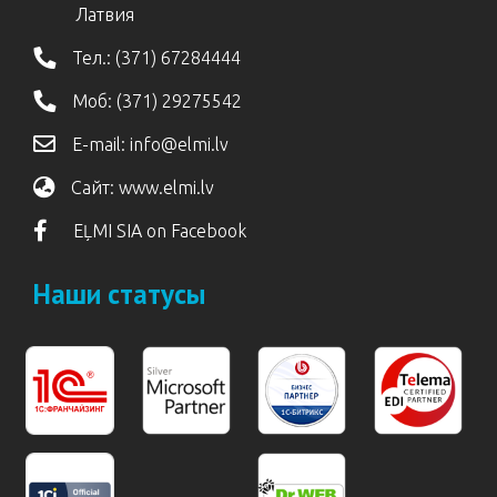
Латвия
Тел.:
(371) 67284444
Моб:
(371) 29275542
E-mail:
info@elmi.lv
Сайт:
www.elmi.lv
EĻMI SIA on Facebook
Наши статусы