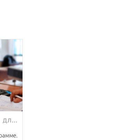
1С:Управление компанией 8 для Балтии
рамме.