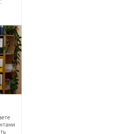
С
8
аете
ентами
ить