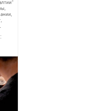
алтии"
ны,
пании,
,
.
С