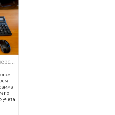
1С:Зарплата и Управление персоналом 8
ногом
ором
грамма
м по
о учета