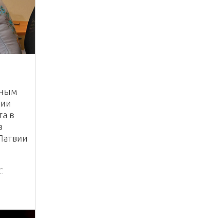
ьным
ции
та в
в
 Латвии
С