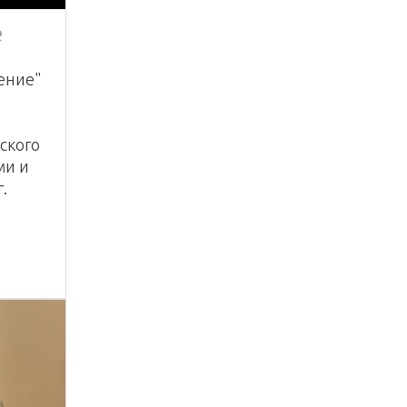
е
ение"
ского
ми и
.