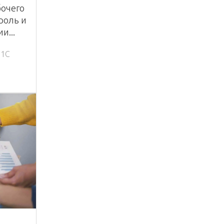
бочего
роль и
и...
 1С