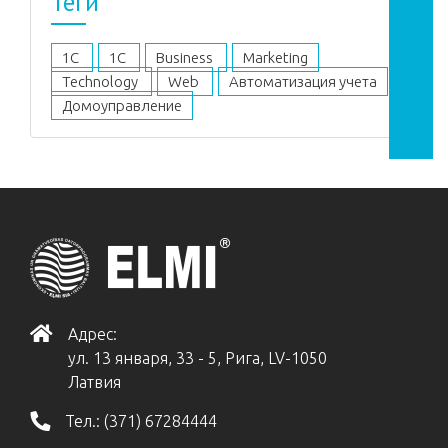
Теги
1C
1С
Business
Marketing
Technology
Web
Автоматизация учета
Домоуправление
Адрес:
ул. 13 января, 33 - 5, Рига, LV-1050
Латвия
Тел.:
(371) 67284444