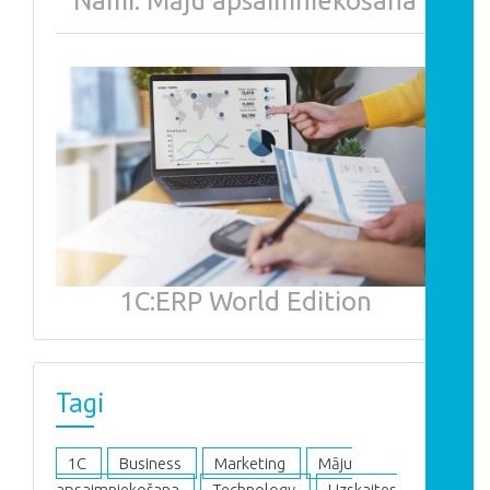
Nami. Māju apsaimniekošana
1С:ERP World Edition
Tagi
1C
Business
Marketing
Māju
apsaimniekošana
Technology
Uzskaites