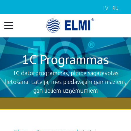
LV
RU
1C Programmas
1C datorprogrammas, plnībā sagatavotas
lietošanai Latvijā, mēs piedāvājam gan maziem,
gan lieliem uzņēmumiem