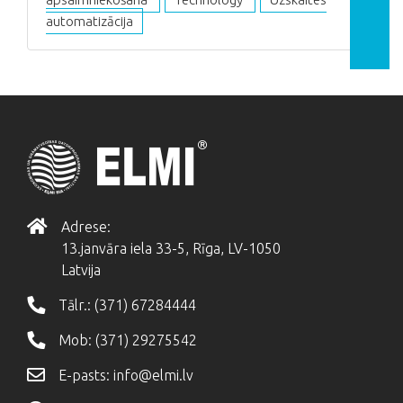
automatizācija
Adrese:
13.janvāra iela 33-5, Rīga, LV-1050
Latvija
Tālr.:
(371) 67284444
Mob:
(371) 29275542
E-pasts:
info@elmi.lv