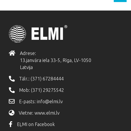
Adrese:
13.janvāra iela 33-5, Rīga, LV-1050
Latvija
Tālr.:
(371) 67284444
Mob:
(371) 29275542
E-pasts:
info@elmi.lv
Vietne:
www.elmi.lv
EĻMI on Facebook