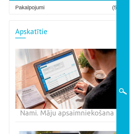
Pakalpojumi
(5)
Apskatītie
Nami. Māju apsaimniekošana