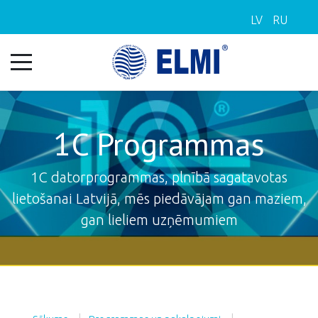
LV
RU
1C Programmas
1C datorprogrammas, plnībā sagatavotas
lietošanai Latvijā, mēs piedāvājam gan maziem,
gan lieliem uzņēmumiem