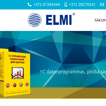
+371 67284444
+371 29275542
SĀKU
1C datorprogrammas, plnībā sag