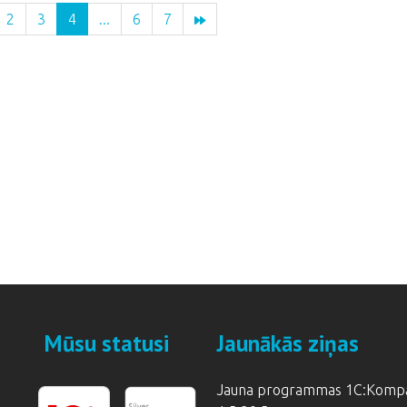
2
3
4
...
6
7
Mūsu statusi
Jaunākās ziņas
Jauna programmas 1C:Kompānija