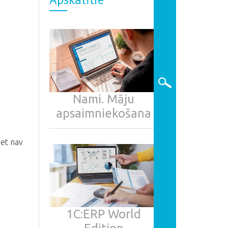
Nami. Māju
apsaimniekošana
bet nav
1С:ERP World