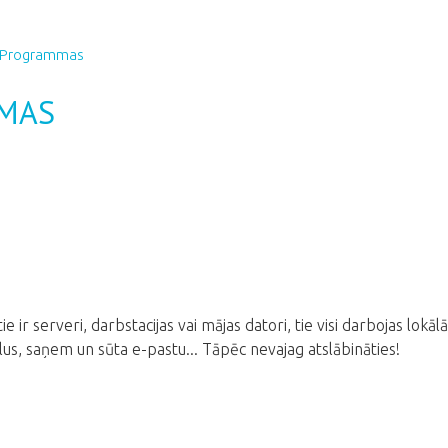
 Programmas
MAS
tie ir serveri, darbstacijas vai mājas datori, tie visi darbojas lokālā
ailus, saņem un sūta e-pastu... Tāpēc nevajag atslābināties!