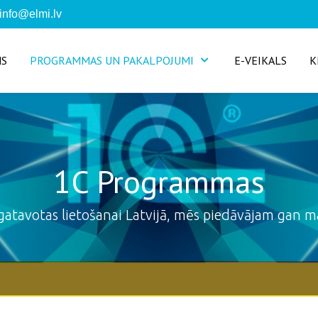
info@elmi.lv
MS
PROGRAMMAS UN PAKALPOJUMI
E-VEIKALS
K
1C Programmas
atavotas lietošanai Latvijā, mēs piedāvājam gan 