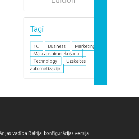
Edition
Tagi
1C
Business
Marketing
Māju apsaimniekošana
Technology
Uzskaites
automatizācija
s vadība Baltijai konfigurācijas versija