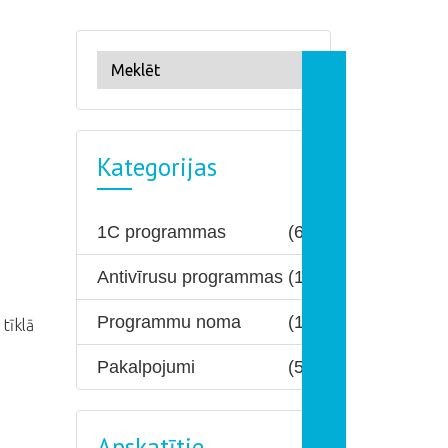
Kategorijas
1C programmas
(6)
Antivīrusu programmas
(1)
Programmu noma
(1)
 tīklā
Pakalpojumi
(5)
Apskatītie