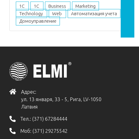
1C
1С
Business
Marketing
Technology
Web
Автоматизация учета
Домоуправление
Адрес:
ул. 13 января, 33 - 5, Рига, LV-1050
Латвия
Тел.:
(371) 67284444
Моб:
(371) 29275542