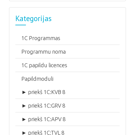
Kategorijas
1C Programmas
Programmu noma
1С papildu licences
Papildmoduli
► priekš 1C:KVB 8
► priekš 1C:GRV 8
► priekš 1C:APV 8
► priekš 1C:TVL 8