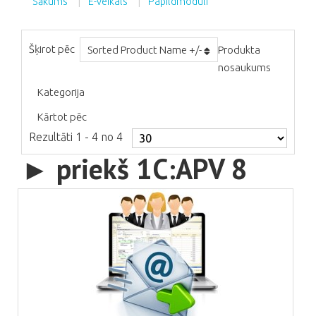
Sākums
E-veikals
Papildmoduli
Šķirot pēc
Sorted Product Name +/-
Produkta
nosaukums
Kategorija
Kārtot pēc
Rezultāti 1 - 4 no 4
► priekš 1C:APV 8