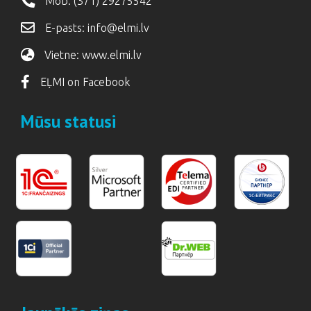
Mob:
(371) 29275542
E-pasts:
info@elmi.lv
Vietne:
www.elmi.lv
EĻMI on Facebook
Mūsu statusi