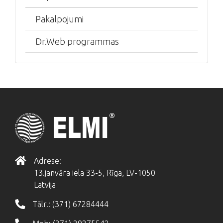
Pakalpojumi
Dr.Web programmas
Adrese:
13.janvāra iela 33-5, Rīga, LV-1050
Latvija
Tālr.:
(371) 67284444