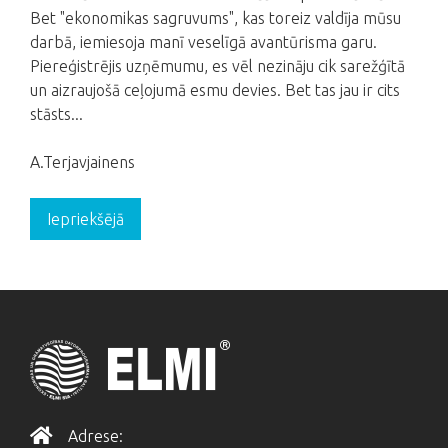
Bet "ekonomikas sagruvums", kas toreiz valdīja mūsu
darbā, iemiesoja manī veselīgā avantūrisma garu.
Piereģistrējis uzņēmumu, es vēl nezināju cik sarežģītā
un aizraujošā ceļojumā esmu devies. Bet tas jau ir cits
stāsts...
A.Terjavjainens
Iepriekšējā
Adrese: