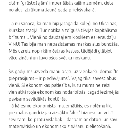
citām "grūstošajām" imperiālistiskajām zemēm, cieta
no alus iztrūkuma Jaunā gada priekšvakarā.
Tā nu sanāca, ka man bija jāsagaida kolēģi no Ukrainas,
Kurskas stacijā. Tur notika aizdīgušā tēvijas kapitālisma
brīnums!!! Vienā no daudzajiem kioskiem es ieraudzīju
VIŅU! Tas bija man nepazīstamas markas alus bundžās.
Mēs uzreiz nopirkām četras kastes, tādējādi glābjot
vācu zinātni un tuvojošos svētku noskaņu!
Šis gadījums uzveda manu prātu uz vienkāršu domu: "Ir
pieprasījums – ir piedāvājums". Vajag tikai savest abus
vienā. Šī ekonomikas patiesība, kuru mums ne reizi
vien atkārtoja ekonomikas nodarbībās, tagad iezīmējās
pavisam savādākās kontūrās.
Tā kā esmu ekonomists-matemātiķis, es nolēmu likt
pie malas gandrīz jau aizsākto "alus" biznesu un veltīt
sevi tam, ko pratu vislabāk – darbam ar datoru un savu
matemātisko un ekonomisko zināšanu pielietošanā.