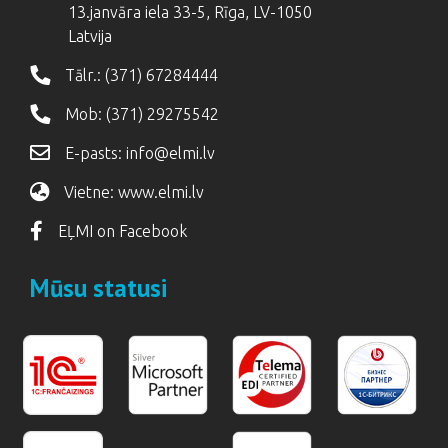
13.janvāra iela 33-5, Rīga, LV-1050
Latvija
Tālr.:
(371) 67284444
Mob:
(371) 29275542
E-pasts:
info@elmi.lv
Vietne:
www.elmi.lv
EĻMI on Facebook
Mūsu statusi