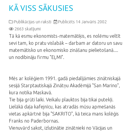
KĀ VISS SĀKUSIES
Publikācijas un raksti
Publicēts 14 Janvāris 2002
2663 skatījumi
Tā kā esmu ekonomists-matemātiķis, es nolēmu veltīt
sevi tam, ko pratu vislabāk – darbam ar datoru un savu
matemātisko un ekonomisko zināšanu pielietošanā....
un nodibināju firmu "EĻMI".
Mēs ar kolēģiem 1991. gadā piedalījāmies zinātniskajā
sesijā Starptautiskajā Zinātņu Akadēmijā "San Marino",
kura notika Maskavā.
Tie bija grūti laiki. Veikalu plauktos bija tikai putekļi.
Lielākā daļa kafejnīcu, kas atradās mūsu apmešanās
vietas apkārtnē bija "SAKRITO", kā teica mans kolēģis
Franks no Paderbornas.
Vienuvārd sakot, izlutinātie zinātnieki no Vācijas un