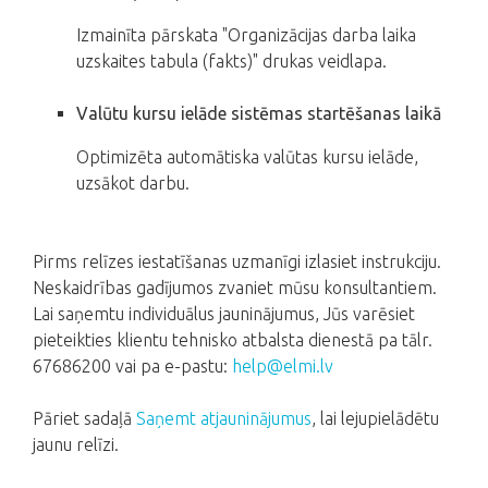
Izmainīta pārskata "Organizācijas darba laika
uzskaites tabula (fakts)" drukas veidlapa.
Valūtu kursu ielāde sistēmas startēšanas laikā
Optimizēta automātiska valūtas kursu ielāde,
uzsākot darbu.
Pirms relīzes iestatīšanas uzmanīgi izlasiet instrukciju.
Neskaidrības gadījumos zvaniet mūsu konsultantiem.
Lai saņemtu individuālus jauninājumus, Jūs varēsiet
pieteikties klientu tehnisko atbalsta dienestā pa tālr.
67686200 vai pa e-pastu:
help@elmi.lv
Pāriet sadaļā
Saņemt atjauninājumus
, lai lejupielādētu
jaunu relīzi.