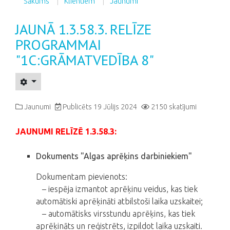
Sākums
Klientiem
Jaunumi
JAUNĀ 1.3.58.3. RELĪZE
PROGRAMMAI
"1C:GRĀMATVEDĪBA 8"
Jaunumi
Publicēts 19 Jūlijs 2024
2150 skatījumi
JAUNUMI RELĪZĒ 1.3.58.3:
Dokuments "Algas aprēķins darbiniekiem"
Dokumentam pievienots:
– iespēja izmantot aprēķinu veidus, kas tiek
automātiski aprēķināti atbilstoši laika uzskaitei;
– automātisks virsstundu aprēķins, kas tiek
aprēķināts un reģistrēts, izpildot laika uzskaiti.