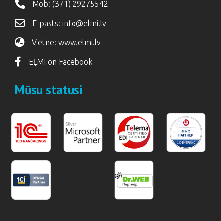
Mob:
(371) 29275542
E-pasts:
info@elmi.lv
Vietne:
www.elmi.lv
EĻMI on Facebook
Mūsu statusi