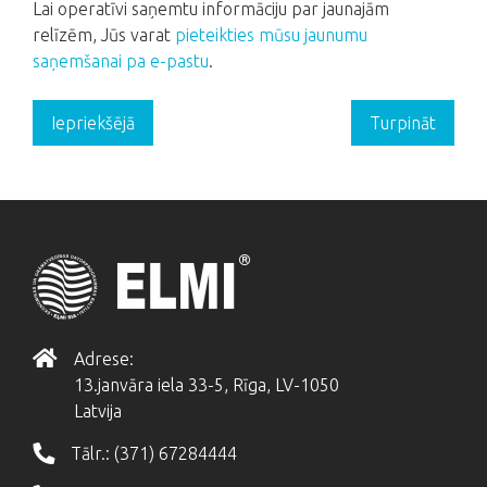
Lai operatīvi saņemtu informāciju par jaunajām
relīzēm, Jūs varat
pieteikties mūsu jaunumu
saņemšanai pa e-pastu
.
Iepriekšējā
Turpināt
Adrese:
13.janvāra iela 33-5, Rīga, LV-1050
Latvija
Tālr.:
(371) 67284444