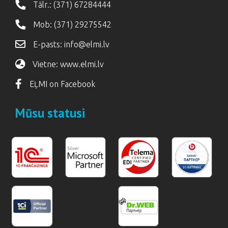
Tālr.:
(371) 67284444
Mob:
(371) 29275542
E-pasts:
info@elmi.lv
Vietne:
www.elmi.lv
EĻMI on Facebook
Mūsu statusi