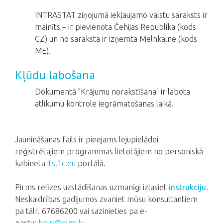
INTRASTAT ziņojumā iekļaujamo valstu saraksts ir
mainīts – ir pievienota Čehijas Republika (kods
CZ) un no saraksta ir izņemta Melnkalne (kods
ME).
Kļūdu labošana
Dokumentā "Krājumu norakstīšana" ir labota
atlikumu kontrole iegrāmatošanas laikā.
Jaunināšanas fails ir pieejams lejupielādei
reģistrētajiem programmas lietotājiem no personiskā
kabineta
its.1c.eu
portālā.
Pirms relīzes uzstādīšanas uzmanīgi izlasiet
instrukciju
.
Neskaidrības gadījumos zvaniet mūsu konsultantiem
pa tālr. 67686200 vai sazinieties pa e-