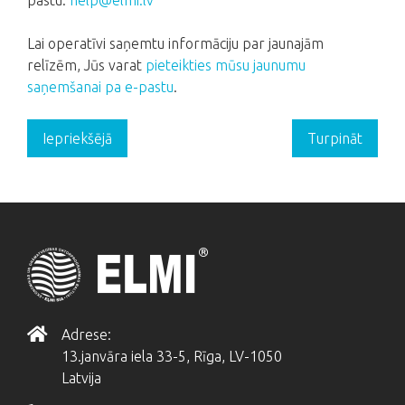
pastu:
help@elmi.lv
Lai operatīvi saņemtu informāciju par jaunajām
relīzēm, Jūs varat
pieteikties mūsu jaunumu
saņemšanai pa e-pastu
.
Iepriekšējā
Turpināt
Adrese:
13.janvāra iela 33-5, Rīga, LV-1050
Latvija