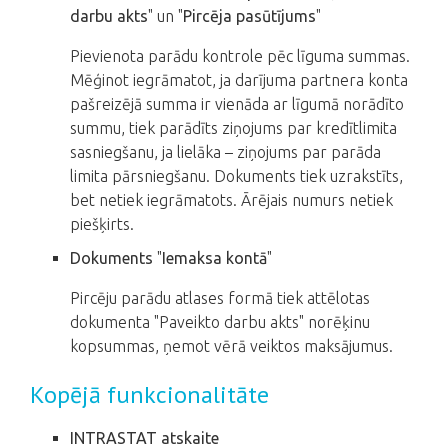
darbu akts
" un "
Pircēja pasūtījums
"
Pievienota parādu kontrole pēc līguma summas.
Mēģinot iegrāmatot, ja darījuma partnera konta
pašreizējā summa ir vienāda ar līgumā norādīto
summu, tiek parādīts ziņojums par kredītlimita
sasniegšanu, ja lielāka – ziņojums par parāda
limita pārsniegšanu. Dokuments tiek uzrakstīts,
bet netiek iegrāmatots. Ārējais numurs netiek
piešķirts.
Dokuments
"
Iemaksa kontā
"
Pircēju parādu atlases formā tiek attēlotas
dokumenta "Paveikto darbu akts" norēķinu
kopsummas, ņemot vērā veiktos maksājumus.
Kopējā funkcionalitāte
INTRASTAT atskaite